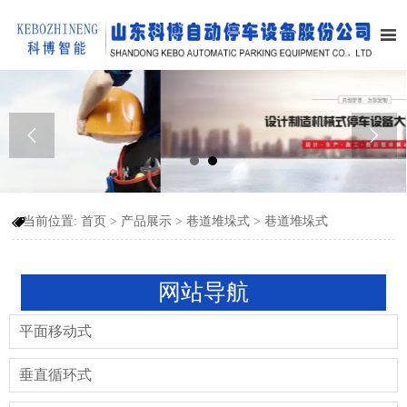



当前位置:
首页
>
产品展示
>
巷道堆垛式
>
巷道堆垛式

网站导航
平面移动式
垂直循环式