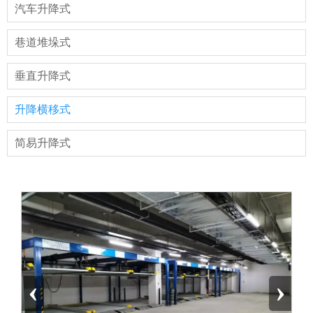
汽车升降式
巷道堆垛式
垂直升降式
升降横移式
简易升降式
‹
›